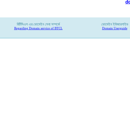
d
বিটিসিএল
এর
ডোমেইন
সেবা
সম্পর্কে
ডোমেইন ইউজারগাইড
Regarding Domain service of BTCL
Domain Userguide