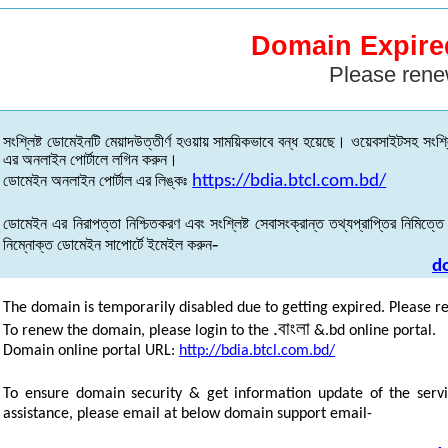
Domain Expire
Please rene
সংশ্লিষ্ট
ডোমেইনটি
মেয়াদউত্তীর্ণ
হওয়ায়
সাময়িকভাবে
বন্ধ
হয়েছে
।
ওয়েবসাইটসহ
সংশ্ল
এর
অনলাইন
পোর্টালে
লগিন
করুন
।
ডোমেইন
অনলাইন
পোর্টাল
এর
লিঙ্কঃ
https://bdia.btcl.com.bd/
ডোমেইন
এর
নিরাপত্তা
নিশ্চিতকরণ
এবং
সংশ্লিষ্ট
সেবাসংক্রান্ত
তথ্যপ্রাপ্তির
নিমিত্তে
-
নিম্নোক্ত
ডোমেইন
সাপোর্টে
ইমেইল
করুন
d
The domain is temporarily disabled due to getting expired. Please r
.
বাংলা
To renew the domain, please login to the
&.bd online portal.
Domain online portal URL:
http://bdia.btcl.com.bd/
To ensure domain security & get information update of the servi
assistance, please email at below domain support email-